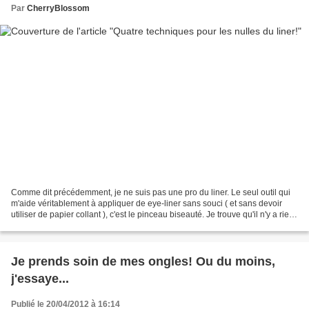
Par
CherryBlossom
Comme dit précédemment, je ne suis pas une pro du liner. Le seul outil qui
m'aide véritablement à appliquer de eye-liner sans souci ( et sans devoir
utiliser de papier collant ), c'est le pinceau biseauté. Je trouve qu'il n'y a rien
de plus pratique....
Je prends soin de mes ongles! Ou du moins,
j'essaye...
Publié le 20/04/2012 à 16:14