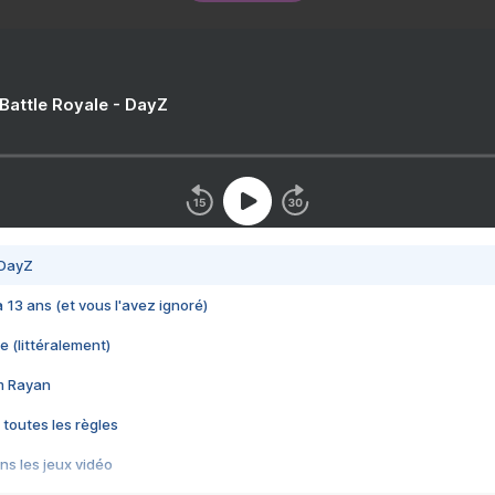
 Battle Royale - DayZ
 DayZ
 a 13 ans (et vous l'avez ignoré)
e (littéralement)
im Rayan
 toutes les règles
s les jeux vidéo