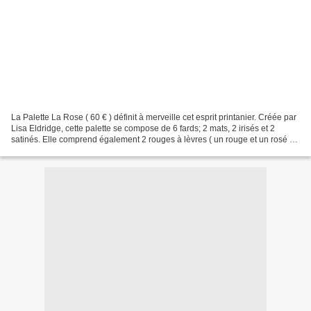
La Palette La Rose ( 60 € ) définit à merveille cet esprit printanier. Créée par
Lisa Eldridge, cette palette se compose de 6 fards; 2 mats, 2 irisés et 2
satinés. Elle comprend également 2 rouges à lèvres ( un rouge et un rosé )
ainsi qu'un baume à lèvres...