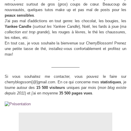
retrouverez surtout de gros (
gros
) coups de cœur. Beaucoup de
nouveautés, quelques tutos make up et pas mal de posts pour les
peaux sensibles
.
J'ai pas mal d'addictions en tout genre: les chocolat, les bougies, les
Yankee Candle
(
surtout les Yankee Candle
), Noël, les fards à joue (
ma
collection est trop grande
), les rouges à lèvres, le thé les chaussures,
les robes, etc.
En tout cas, je vous souhaite la bienvenue sur CherryBlossom! Prenez
une petite tasse de thé, installez-vous confortablement et profitez un
max!
____________
Si vous souhaitez me contacter, vous pouvez le faire sur
cherryblogssom[@]gmail.com. En ce qui concerne mes
statistiques
, je
tourne autour des
15 500 visiteurs
uniques par mois (
mon blog existe
depuis 2011
) et j'ai en moyenne
35 500 pages vues
.