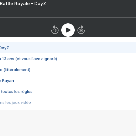
 Battle Royale - DayZ
 DayZ
 a 13 ans (et vous l'avez ignoré)
e (littéralement)
im Rayan
 toutes les règles
s les jeux vidéo
us choquant de Rockstar ? - Le scandale BULLY
e plus moche de Steam
du RÊVE tourne au CAUCHEMAR