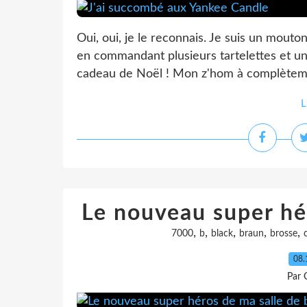
Oui, oui, je le reconnais. Je suis un mouto
en commandant plusieurs tartelettes et un
cadeau de Noël ! Mon z'hom à complètement
L
Le nouveau super hér
,
,
,
,
,
7000
b
black
braun
brosse
08.
Par 