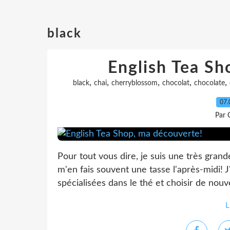
black
English Tea Sh
,
,
,
,
,
black
chai
cherryblossom
chocolat
chocolate
07.
Par 
Pour tout vous dire, je suis une très grande
m'en fais souvent une tasse l'après-midi! 
spécialisées dans le thé et choisir de nouvel
L