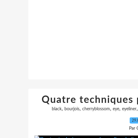
Quatre techniques p
,
,
,
,
black
bourjois
cherryblossom
eye
eyeliner
29.
Par 