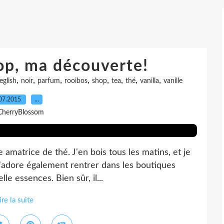
op, ma découverte!
,
,
,
,
,
,
,
,
eglish
noir
parfum
rooibos
shop
tea
thé
vanilla
vanille
07.2015
…
CherryBlossom
 amatrice de thé. J'en bois tous les matins, et je
J'adore également rentrer dans les boutiques
le essences. Bien sûr, il...
ire la suite