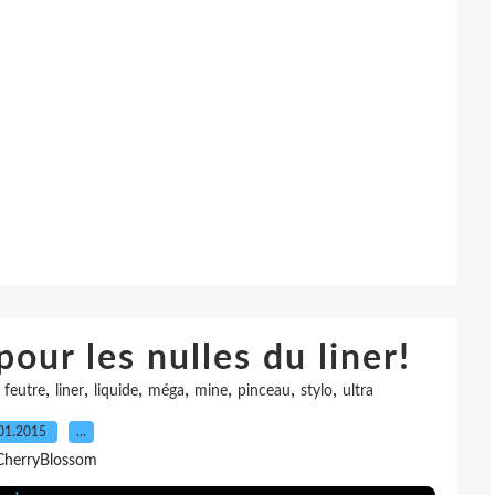
our les nulles du liner!
,
,
,
,
,
,
,
,
feutre
liner
liquide
méga
mine
pinceau
stylo
ultra
01.2015
…
CherryBlossom