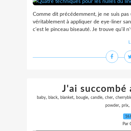
Comme dit précédemment, je ne suis pas un
véritablement à appliquer de eye-liner sans 
c'est le pinceau biseauté. Je trouve qu'il n'
L
J'ai succombé
,
,
,
,
,
,
baby
black
blanket
bougie
candle
cher
cherryb
,
,
powder
prix
16.
Par 