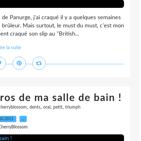
n de Panurge, j'ai craqué il y a quelques semaines
 brûleur. Mais surtout, le must du must, c'est mon
 craqué son slip au "British...
ire la suite
os de ma salle de bain !
,
,
,
,
cherryblossom
dents
oral
petit
triumph
10.2013
…
CherryBlossom