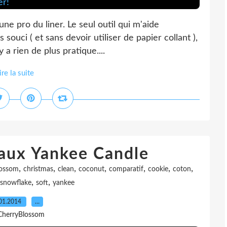
e pro du liner. Le seul outil qui m'aide
souci ( et sans devoir utiliser de papier collant ),
y a rien de plus pratique....
ire la suite
 aux Yankee Candle
,
,
,
,
,
,
,
lossom
christmas
clean
coconut
comparatif
cookie
coton
,
,
snowflake
soft
yankee
01.2014
…
CherryBlossom