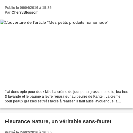
Publié le 06/04/2016 à 15:35
Par
CherryBlossom
J'ai donc opté pour deux kits; La crème de jour peau grasse noisette, tea tree
& lavande et le baume à lèvre réparateur au beurre de Karité . La crème
pour peaux grasses est très facile à réaliser. Il faut aussi avouer que la
recette est très bien expliquée....
Fleurance Nature, un véritable sans-faute!
Publié le 24/02/2016 à 16:35