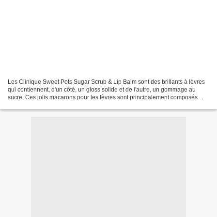
Les Clinique Sweet Pots Sugar Scrub & Lip Balm sont des brillants à lèvres
qui contiennent, d'un côté, un gloss solide et de l'autre, un gommage au
sucre. Ces jolis macarons pour les lèvres sont principalement composés
d'agents hydratants. Une fois appliqués,...