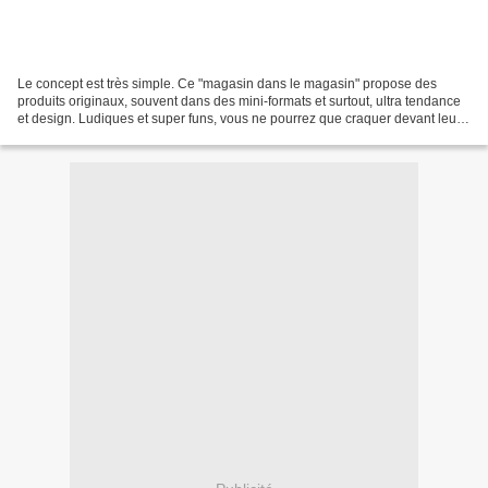
Le concept est très simple. Ce "magasin dans le magasin" propose des
produits originaux, souvent dans des mini-formats et surtout, ultra tendance
et design. Ludiques et super funs, vous ne pourrez que craquer devant leurs
bombes de bains, leurs mouchoirs...