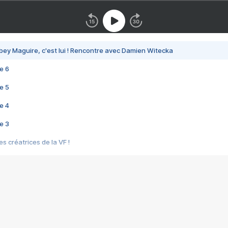
bey Maguire, c'est lui ! Rencontre avec Damien Witecka
e 6
e 5
e 4
e 3
s créatrices de la VF !
e 2
e 1
e Mektoub My Love arrive enfin ! Rencontre avec Shaïn Boumedine et Sal
i : après Toni en famille