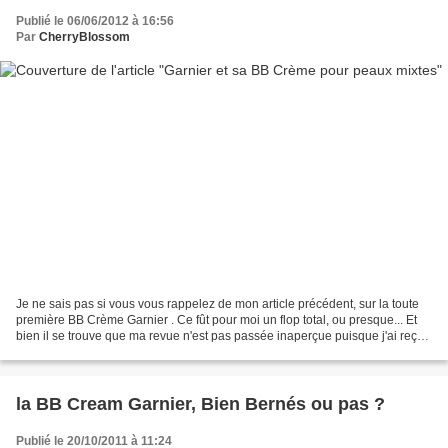
Publié le 06/06/2012 à 16:56
Par
CherryBlossom
Je ne sais pas si vous vous rappelez de mon article précédent, sur la toute
première BB Crème Garnier . Ce fût pour moi un flop total, ou presque... Et
bien il se trouve que ma revue n'est pas passée inaperçue puisque j'ai reçu,
il y a quelques semaines,...
la BB Cream Garnier, Bien Bernés ou pas ?
Publié le 20/10/2011 à 11:24