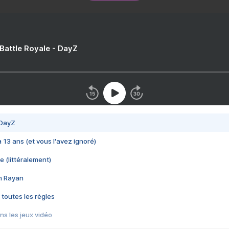
 Battle Royale - DayZ
 DayZ
 a 13 ans (et vous l'avez ignoré)
e (littéralement)
im Rayan
 toutes les règles
s les jeux vidéo