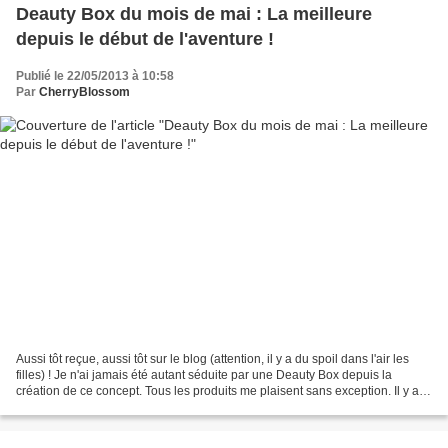
Deauty Box du mois de mai : La meilleure
depuis le début de l'aventure !
Publié le 22/05/2013 à 10:58
Par
CherryBlossom
Aussi tôt reçue, aussi tôt sur le blog (attention, il y a du spoil dans l'air les
filles) ! Je n'ai jamais été autant séduite par une Deauty Box depuis la
création de ce concept. Tous les produits me plaisent sans exception. Il y a
du choix, de la diversité,...