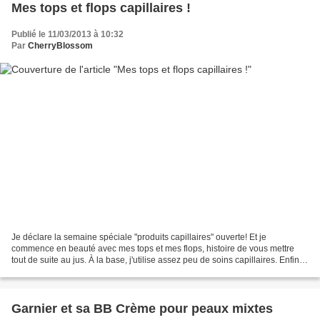
Mes tops et flops capillaires !
Publié le 11/03/2013 à 10:32
Par
CherryBlossom
Je déclare la semaine spéciale "produits capillaires" ouverte! Et je
commence en beauté avec mes tops et mes flops, histoire de vous mettre
tout de suite au jus. À la base, j'utilise assez peu de soins capillaires. Enfin,
quand je compare avec d'autres...
Garnier et sa BB Crème pour peaux mixtes