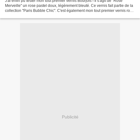
J'ai enfin pu tester mon tout premier vernis Bourjois ! Il s'agit de "Rosé
Merveille" un rose pastel doux, légèrement bleuté. Ce vernis fait partie de la
collection "Paris Bubble Chic". C'est également mon tout premier vernis rose
bonbon. Je n'ai jamais...
Publicité