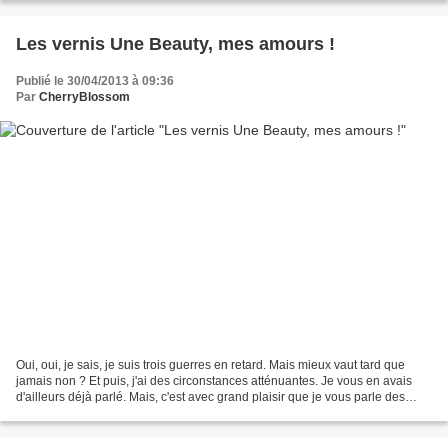
Les vernis Une Beauty, mes amours !
Publié le 30/04/2013 à 09:36
Par
CherryBlossom
Oui, oui, je sais, je suis trois guerres en retard. Mais mieux vaut tard que
jamais non ? Et puis, j'ai des circonstances atténuantes. Je vous en avais
d'ailleurs déjà parlé. Mais, c'est avec grand plaisir que je vous parle des
vernis Une Beauty aujourd'hui....