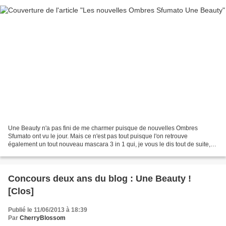
Une Beauty n'a pas fini de me charmer puisque de nouvelles Ombres
Sfumato ont vu le jour. Mais ce n'est pas tout puisque l'on retrouve
également un tout nouveau mascara 3 in 1 qui, je vous le dis tout de suite,
est devenu mon préféré du moment ( je vais...
Concours deux ans du blog : Une Beauty !
[Clos]
Publié le 11/06/2013 à 18:39
Par
CherryBlossom