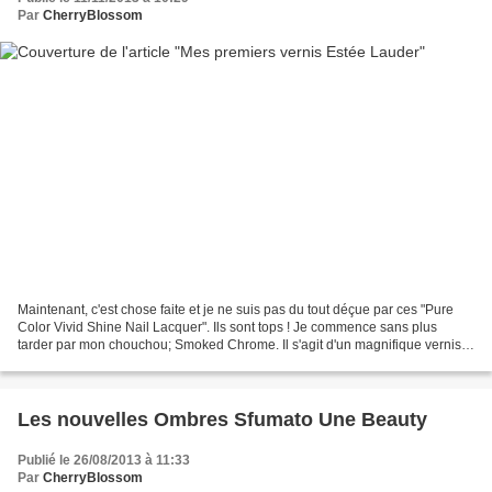
Par
CherryBlossom
Maintenant, c'est chose faite et je ne suis pas du tout déçue par ces "Pure
Color Vivid Shine Nail Lacquer". Ils sont tops ! Je commence sans plus
tarder par mon chouchou; Smoked Chrome. Il s'agit d'un magnifique vernis
gris aux reflets métallisés. En...
Les nouvelles Ombres Sfumato Une Beauty
Publié le 26/08/2013 à 11:33
Par
CherryBlossom