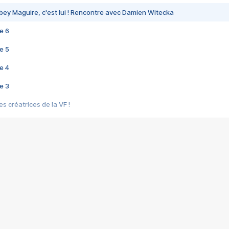
bey Maguire, c'est lui ! Rencontre avec Damien Witecka
e 6
e 5
e 4
e 3
s créatrices de la VF !
e 2
e 1
e Mektoub My Love arrive enfin ! Rencontre avec Shaïn Boumedine et Sal
i : après Toni en famille
elle réalise le bouleversant Dites lui que je l'aime
ais ! Rencontre autour de Vie privée de Rebecca Zlotowski