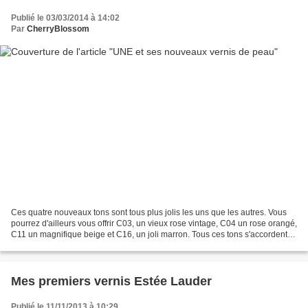
Publié le 03/03/2014 à 14:02
Par
CherryBlossom
Ces quatre nouveaux tons sont tous plus jolis les uns que les autres. Vous
pourrez d'ailleurs vous offrir C03, un vieux rose vintage, C04 un rose orangé,
C11 un magnifique beige et C16, un joli marron. Tous ces tons s'accordent à
merveille avec toutes...
Mes premiers vernis Estée Lauder
Publié le 11/11/2013 à 10:29