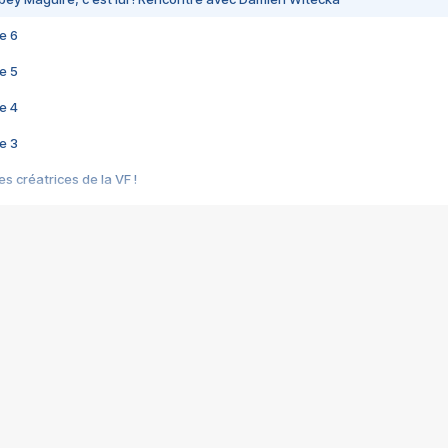
e 6
e 5
e 4
e 3
s créatrices de la VF !
e 2
e 1
e Mektoub My Love arrive enfin ! Rencontre avec Shaïn Boumedine et Sal
i : après Toni en famille
elle réalise le bouleversant Dites lui que je l'aime
ais ! Rencontre autour de Vie privée de Rebecca Zlotowski
 de Marguerite, Grave... Rencontre avec Ella Rumpf