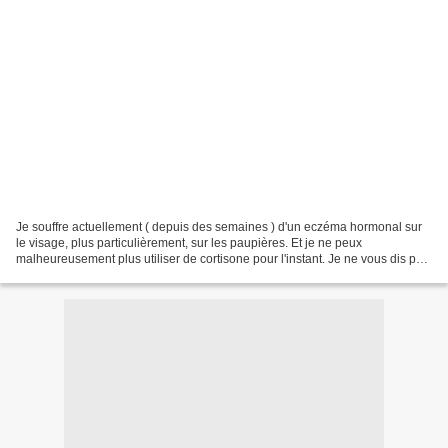
Je souffre actuellement ( depuis des semaines ) d'un eczéma hormonal sur
le visage, plus particulièrement, sur les paupières. Et je ne peux
malheureusement plus utiliser de cortisone pour l'instant. Je ne vous dis pas
mon angoisse quand la crise a commencé......