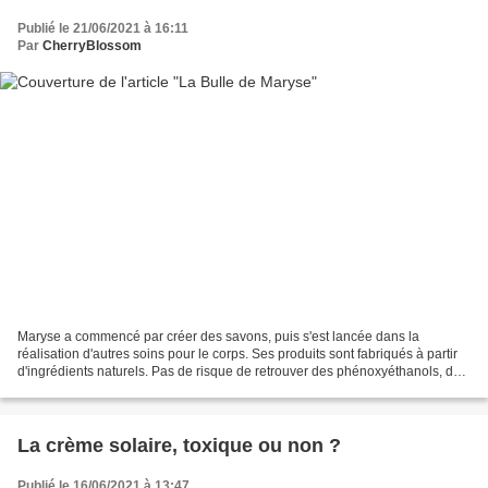
Publié le 21/06/2021 à 16:11
Par
CherryBlossom
Maryse a commencé par créer des savons, puis s'est lancée dans la
réalisation d'autres soins pour le corps. Ses produits sont fabriqués à partir
d'ingrédients naturels. Pas de risque de retrouver des phénoxyéthanols, des
phtalates ou autres parabènes....
La crème solaire, toxique ou non ?
Publié le 16/06/2021 à 13:47