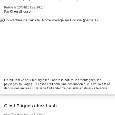
Publié le 13/04/2021 à 16:14
Par
CherryBlossom
C'était un rêve pour moi d'y aller. J'adore la nature, les montagnes, les
paysages sauvages. L'Ecosse était donc une destination que je voulais faire
depuis des années. Et la série Outlander n'a pas aidé à calmer cette envie
irrépressible ahah. Nous y...
C'est Pâques chez Lush