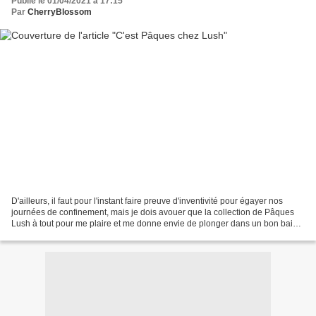
Publié le 01/04/2021 à 17:15
Par
CherryBlossom
D'ailleurs, il faut pour l'instant faire preuve d'inventivité pour égayer nos
journées de confinement, mais je dois avouer que la collection de Pâques
Lush à tout pour me plaire et me donne envie de plonger dans un bon bain
chaud. En effet, ils ont mis...