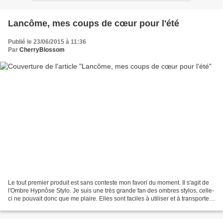
Lancôme, mes coups de cœur pour l'été
Publié le 23/06/2015 à 11:36
Par
CherryBlossom
Le tout premier produit est sans conteste mon favori du moment. Il s'agit de
l'Ombre Hypnôse Stylo. Je suis une très grande fan des ombres stylos, celle-
ci ne pouvait donc que me plaire. Elles sont faciles à utiliser et à transporter.
J'adore! Par contre,...