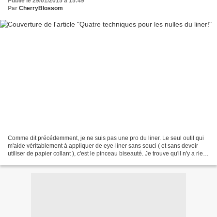
Publié le 29/01/2015 à 15:49
Par
CherryBlossom
Comme dit précédemment, je ne suis pas une pro du liner. Le seul outil qui
m'aide véritablement à appliquer de eye-liner sans souci ( et sans devoir
utiliser de papier collant ), c'est le pinceau biseauté. Je trouve qu'il n'y a rien
de plus pratique....