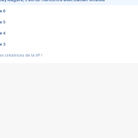
e 6
e 5
e 4
e 3
s créatrices de la VF !
e 2
e 1
e Mektoub My Love arrive enfin ! Rencontre avec Shaïn Boumedine et Sal
i : après Toni en famille
elle réalise le bouleversant Dites lui que je l'aime
ais ! Rencontre autour de Vie privée de Rebecca Zlotowski
 de Marguerite, Grave... Rencontre avec Ella Rumpf