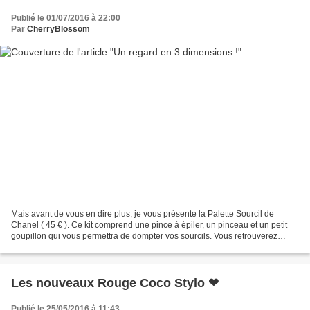
Publié le 01/07/2016 à 22:00
Par
CherryBlossom
Mais avant de vous en dire plus, je vous présente la Palette Sourcil de
Chanel ( 45 € ). Ce kit comprend une pince à épiler, un pinceau et un petit
goupillon qui vous permettra de dompter vos sourcils. Vous retrouverez
également deux fards. Ces deux ombres...
Les nouveaux Rouge Coco Stylo ❤
Publié le 25/05/2016 à 11:43