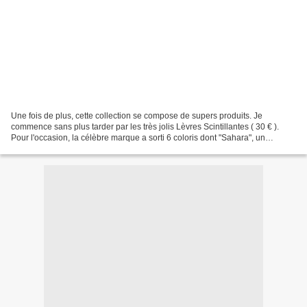
Une fois de plus, cette collection se compose de supers produits. Je
commence sans plus tarder par les très jolis Lèvres Scintillantes ( 30 € ).
Pour l'occasion, la célèbre marque a sorti 6 coloris dont "Sahara", un
superbe gloss corail ( que je porte...