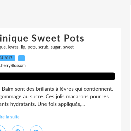
linique Sweet Pots
,
,
,
,
,
,
ique
levres
lip
pots
scrub
sugar
sweet
04.2017
…
CherryBlossom
Balm sont des brillants à lèvres qui contiennent,
un gommage au sucre. Ces jolis macarons pour les
ts hydratants. Une fois appliqués,...
ire la suite