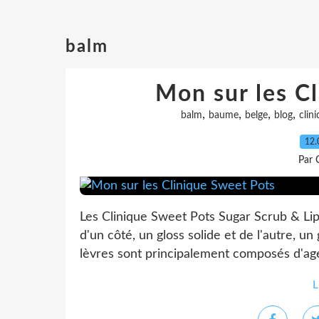
balm
Mon sur les C
,
,
,
,
balm
baume
belge
blog
clin
12.
Par 
Les Clinique Sweet Pots Sugar Scrub & Lip 
d'un côté, un gloss solide et de l'autre, 
lèvres sont principalement composés d'agen
L