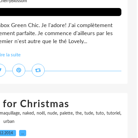
CherryBlossom
box Green Chic. Je l'adore! J'ai complètement
lement parfaite. Je commence d'ailleurs par les
emier n'est autre que le thé Lovely...
ire la suite
 for Christmas
,
,
,
,
,
,
,
,
,
maquillage
naked
noël
nude
palette
the
tude
tuto
tutoriel
urban
12.2014
…