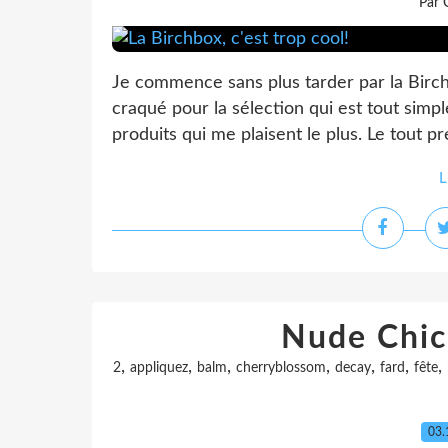
Par 
Je commence sans plus tarder par la Birch
craqué pour la sélection qui est tout simp
produits qui me plaisent le plus. Le tout pr
L
Nude Chic
,
,
,
,
,
,
,
2
appliquez
balm
cherryblossom
decay
fard
fête
03.