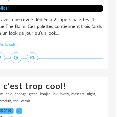
 avec une revue dédiée à 2 supers palettes. Il
ue The Balm. Ces palettes contiennent trois fards
 un look de jour qu'un look...
ire la suite
 c'est trop cool!
,
,
,
,
,
,
,
,
,
om
chic
éponge
green
konjac
lov
lovely
mascara
night
,
,
produit
thé
vernis
05.2015
…