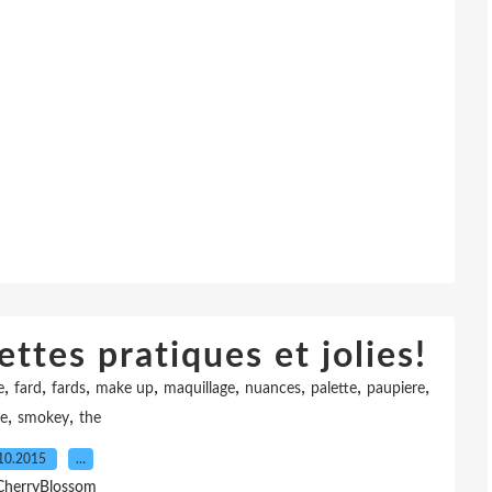
ttes pratiques et jolies!
,
,
,
,
,
,
,
,
e
fard
fards
make up
maquillage
nuances
palette
paupiere
,
,
e
smokey
the
10.2015
…
CherryBlossom