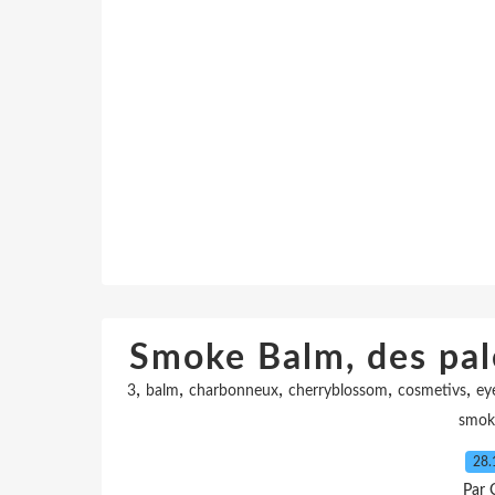
Smoke Balm, des pale
,
,
,
,
,
3
balm
charbonneux
cherryblossom
cosmetivs
ey
smok
28.
Par 