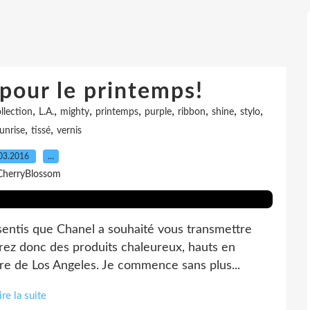
 pour le printemps!
,
,
,
,
,
,
,
,
llection
L.A.
mighty
printemps
purple
ribbon
shine
stylo
,
,
unrise
tissé
vernis
03.2016
…
CherryBlossom
sentis que Chanel a souhaité vous transmettre
erez donc des produits chaleureux, hauts en
ère de Los Angeles. Je commence sans plus...
ire la suite