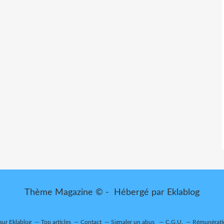
Thème Magazine © - Hébergé par
Eklablog
 sur Eklablog
Top articles
Contact
Signaler un abus
C.G.U.
Rémunératio