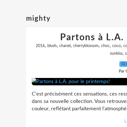
mighty
Partons à L.A.
,
,
,
,
,
,
2016
blush
chanel
cherryblossom
choc
coco
co
,
sunkiss
s
02.
Par 
C'est précisément ces sensations, ces res
dans sa nouvelle collection. Vous retrouv
couleur, reflétant parfaitement l'atmosph
L