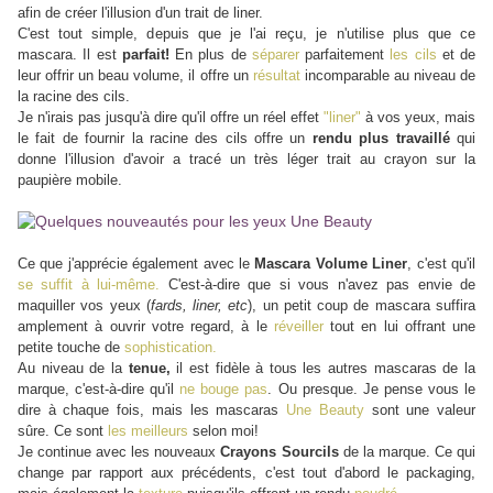
afin de créer l'illusion d'un trait de liner.
C'est tout simple, depuis que je l'ai reçu, je n'utilise plus que ce
mascara. Il est
parfait!
En plus de
séparer
parfaitement
les cils
et de
leur offrir un beau volume, il offre un
résultat
incomparable au niveau de
la racine des cils.
Je n'irais pas jusqu'à dire qu'il offre un réel effet
"liner"
à vos yeux, mais
le fait de fournir la racine des cils offre un
rendu plus travaillé
qui
donne l'illusion d'avoir a tracé un très léger trait au crayon sur la
paupière mobile.
Ce que j'apprécie également avec le
Mascara Volume Liner
, c'est qu'il
se suffit à lui-même.
C'est-à-dire que si vous n'avez pas envie de
maquiller vos yeux (
fards, liner, etc
), un petit coup de mascara suffira
amplement à ouvrir votre regard, à le
réveiller
tout en lui offrant une
petite touche de
sophistication.
Au niveau de la
tenue,
il est fidèle à tous les autres mascaras de la
marque, c'est-à-dire qu'il
ne bouge pas
. Ou presque. Je pense vous le
dire à chaque fois, mais les mascaras
Une Beauty
sont une valeur
sûre. Ce sont
les meilleurs
selon moi!
Je continue avec les nouveaux
Crayons Sourcils
de la marque. Ce qui
change par rapport aux précédents, c'est tout d'abord le packaging,