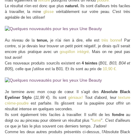
mais également la
texture
puisqu'ils offrent un rendu
poudré.
Le résultat n'en est donc que plus
naturel.
Ils sont d'ailleurs très faciles
à travailler, la mine
glisse
véritablement sur votre peau. C'est très
agréable de les utiliser!
Au niveau de la
tenue,
je n'ai rien à dire, elle est
très bonne
! Par
contre, si je devais leur trouver un petit point négatif, je dirais qu'il serait
encore plus pratique avec un
goupillon intégré
.
Mais on ne peut pas
tout avoir!
Ces nouveaux produits sourcils existent en
4 teintes
(
B01, B03, B04 et
B05
), celle que j'utilise est la B01. Et ils sont au prix de
10,90 €.
Je termine avec mon coup de cœur. Il s'agit des
Absolute Black
Eyeliner Stylo
(
11,99 €
). Ils sont
géniaux!
Tout d'abord, leur
texture
crème-poudre
est parfaite. Ils glissent sur la paupière pour offrir un
résultat intense
en quelques secondes.
Ils sont également très faciles à travailler. Il suffit de les
fondre
au
doigt ou au pinceau pour obtenir un résultat plus "
fumé
". C'est d'ailleurs
ce que je fais le plus souvent ces derniers temps. J'adore!
Comme les deux autres produits présentés ci-dessus, l'Absolute Black