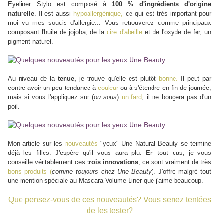
Eyeliner Stylo est composé à
100 % d'ingrédients d'origine
naturelle
. Il est aussi
hypoallergénique,
ce qui est très important pour
moi vu mes soucis d'allergie... Vous retrouverez comme principaux
composant l'huile de jojoba, de la
cire d'abeille
et de l'oxyde de fer, un
pigment naturel.
Au niveau de la
tenue,
je trouve qu'elle est plutôt
bonne.
Il peut par
contre avoir un peu tendance à
couleur
ou à s'étendre en fin de journée,
mais si vous l'appliquez sur (
ou sous
)
un fard
, il ne bougera pas d'un
poil.
Mon article sur les
nouveautés
"yeux" Une Natural Beauty se termine
déjà les filles. J'espère qu'il vous aura plu. En tout cas, je vous
conseille véritablement ces
trois innovations
, ce sont vraiment de très
bons produits (
comme toujours chez Une Beauty
).
J'offre malgré tout
une mention spéciale au Mascara Volume Liner que j'aime beaucoup.
Que pensez-vous de ces nouveautés? Vous seriez tentées
de les tester?