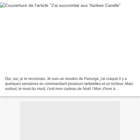
Oui, oui, je le reconnais. Je suis un mouton de Panurge, j'ai craqué il y a
quelques semaines en commandant plusieurs tartelettes et un brûleur. Mais
surtout, le must du must, c'est mon cadeau de Noël ! Mon z'hom à
complètement craqué son slip au "British...