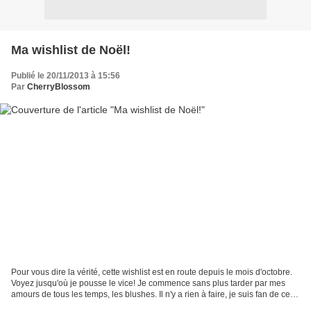
Ma wishlist de Noël!
Publié le 20/11/2013 à 15:56
Par
CherryBlossom
Pour vous dire la vérité, cette wishlist est en route depuis le mois d'octobre.
Voyez jusqu'où je pousse le vice! Je commence sans plus tarder par mes
amours de tous les temps, les blushes. Il n'y a rien à faire, je suis fan de ces
petits fards acidulés....