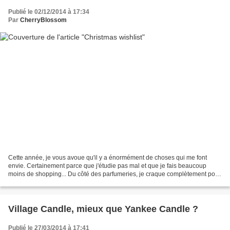
Publié le 02/12/2014 à 17:34
Par
CherryBlossom
Cette année, je vous avoue qu'il y a énormément de choses qui me font
envie. Certainement parce que j'étudie pas mal et que je fais beaucoup
moins de shopping... Du côté des parfumeries, je craque complètement pour
la collection "Golden Schock" de Dior....
Village Candle, mieux que Yankee Candle ?
Publié le 27/03/2014 à 17:41