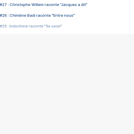
#27 : Christophe Willem raconte "Jacques a dit"
#26 : Chimène Badi raconte "Entre nous"
#25 : Indochine raconte "3e sexe"
#24 : Zaho raconte "C'est chelou"
#23 : Patrick Bruel raconte "Au café des délices"
#22 : Kyo raconte "Le chemin"
#21 : Nolwenn Leroy raconte "Cassé"
#20 : Patrick Hernandez raconte "Born to be alive"
#19 : Lorie raconte "Près de moi"
#18 : Michael Jones raconte "A nos actes manqués" (avec Jean-Jacque
#17 : Khaled raconte "Aïcha"
#16 : Corneille raconte "Parce qu'on vient de loin"
#15 : Indochine raconte "L'aventurier"