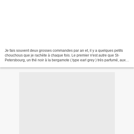
Je fais souvent deux grosses commandes par an et, il y a quelques petits
chouchous que je rachète à chaque fois. Le premier n'est autre que St-
Petersbourg, un thé noir à la bergamote ( type earl grey ) très parfumé, aux
arômes de caramel et de fruits...