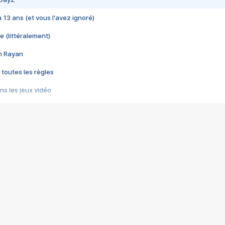
 a 13 ans (et vous l'avez ignoré)
e (littéralement)
im Rayan
 toutes les règles
s les jeux vidéo
us choquant de Rockstar ? - Le scandale BULLY
e plus moche de Steam
du RÊVE tourne au CAUCHEMAR
pendant 8 heures
it… à tort
umiliés par un jeu vidéo
ire - Final Fantasy 8