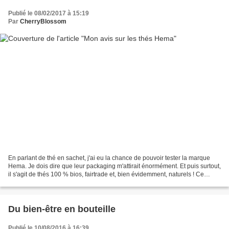
Publié le 08/02/2017 à 15:19
Par
CherryBlossom
En parlant de thé en sachet, j'ai eu la chance de pouvoir tester la marque
Hema. Je dois dire que leur packaging m'attirait énormément. Et puis surtout,
il s'agit de thés 100 % bios, fairtrade et, bien évidemment, naturels ! Ce
nouvel assortiment est...
Du bien-être en bouteille
Publié le 10/08/2016 à 16:39