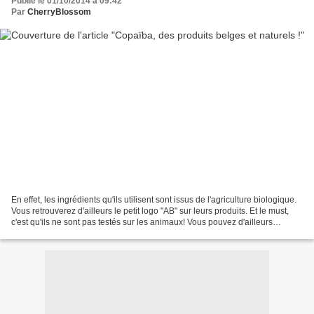
Publié le 01/10/2014 à 09:42
Par
CherryBlossom
En effet, les ingrédients qu'ils utilisent sont issus de l'agriculture biologique.
Vous retrouverez d'ailleurs le petit logo "AB" sur leurs produits. Et le must,
c'est qu'ils ne sont pas testés sur les animaux! Vous pouvez d'ailleurs
retrouver l'enseigne...