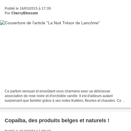
Publié le 16/03/2015 à 17:39
Par
CherryBlossom
Ce parfum sensuel et envoûtant vous charmera avec sa délicieuse
association de rose noire et d'orchidée vanille. Il est d'ailleurs autant
surprenant que familier grâce à ses notes fruitées, fleuries et chaudes. Ce
chypré-fleuri sera parfait pour vous...
Copaïba, des produits belges et naturels !