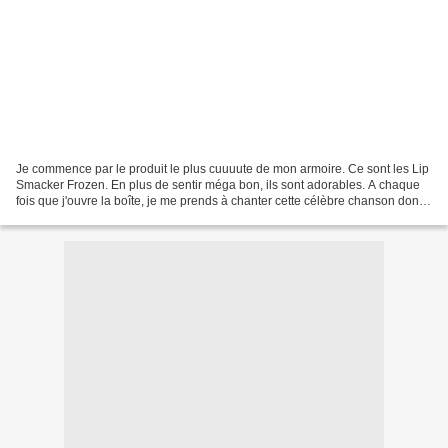
Je commence par le produit le plus cuuuute de mon armoire. Ce sont les Lip
Smacker Frozen. En plus de sentir méga bon, ils sont adorables. A chaque
fois que j'ouvre la boîte, je me prends à chanter cette célèbre chanson dont
je tairai le nom au risque...