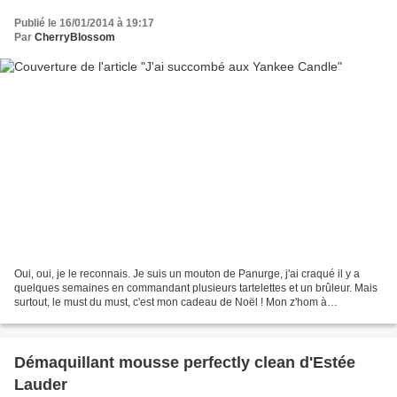
Publié le 16/01/2014 à 19:17
Par
CherryBlossom
Oui, oui, je le reconnais. Je suis un mouton de Panurge, j'ai craqué il y a
quelques semaines en commandant plusieurs tartelettes et un brûleur. Mais
surtout, le must du must, c'est mon cadeau de Noël ! Mon z'hom à
complètement craqué son slip au "British...
Démaquillant mousse perfectly clean d'Estée
Lauder