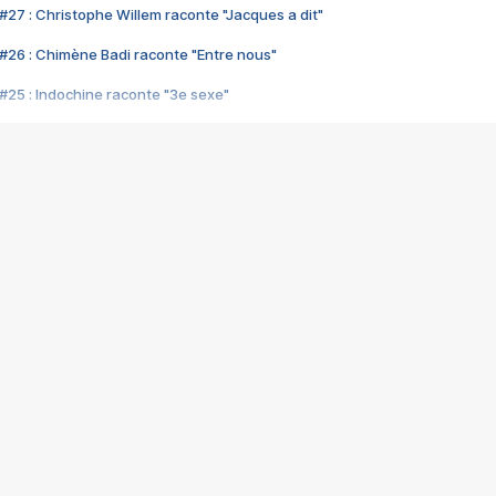
#27 : Christophe Willem raconte "Jacques a dit"
#26 : Chimène Badi raconte "Entre nous"
#25 : Indochine raconte "3e sexe"
#24 : Zaho raconte "C'est chelou"
#23 : Patrick Bruel raconte "Au café des délices"
#22 : Kyo raconte "Le chemin"
#21 : Nolwenn Leroy raconte "Cassé"
#20 : Patrick Hernandez raconte "Born to be alive"
#19 : Lorie raconte "Près de moi"
#18 : Michael Jones raconte "A nos actes manqués" (avec Jean-Jacque
#17 : Khaled raconte "Aïcha"
#16 : Corneille raconte "Parce qu'on vient de loin"
#15 : Indochine raconte "L'aventurier"