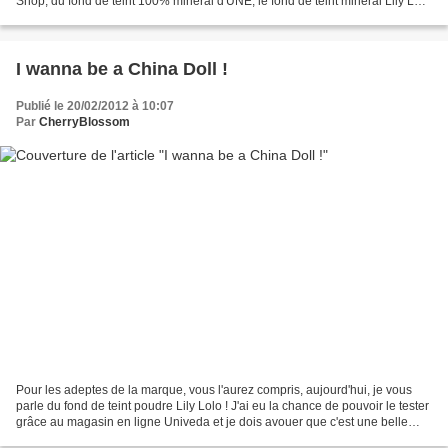
Shop, du fond de teint 100% minéral d'UNE, le fond de teint minéral Lily Lolo
et ma Superbalanced...
I wanna be a China Doll !
Publié le 20/02/2012 à 10:07
Par
CherryBlossom
Pour les adeptes de la marque, vous l'aurez compris, aujourd'hui, je vous
parle du fond de teint poudre Lily Lolo ! J'ai eu la chance de pouvoir le tester
grâce au magasin en ligne Univeda et je dois avouer que c'est une belle
découverte :-) CHINA DOLL...