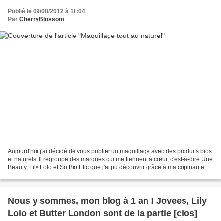
Publié le 09/08/2012 à 11:04
Par
CherryBlossom
Aujourd'hui j'ai décidé de vous publier un maquillage avec des produits bios
et naturels. Il regroupe des marques qui me tiennent à cœur, c'est-à-dire Une
Beauty, Lily Lolo et So Bio Etic que j'ai pu découvrir grâce à ma copinaute
Alexia . Et je ne suis...
Nous y sommes, mon blog à 1 an ! Jovees, Lily
Lolo et Butter London sont de la partie [clos]