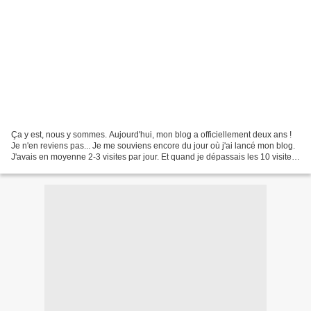
Ça y est, nous y sommes. Aujourd'hui, mon blog a officiellement deux ans !
Je n'en reviens pas... Je me souviens encore du jour où j'ai lancé mon blog.
J'avais en moyenne 2-3 visites par jour. Et quand je dépassais les 10 visites,
je sautais de joie!...