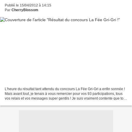
Publié le 15/04/2012 à 14:15
Par
CherryBlossom
L'heure du résultat tant attendu du concours La Fée Gri-Gri a enfin sonnée !
Mais avant tout, je tenais à vous remercier pour vos 93 participations, tous
vos relais et vos messages super gentils ! Je suis vraiment contente que tout
comme moi, ces bijoux...