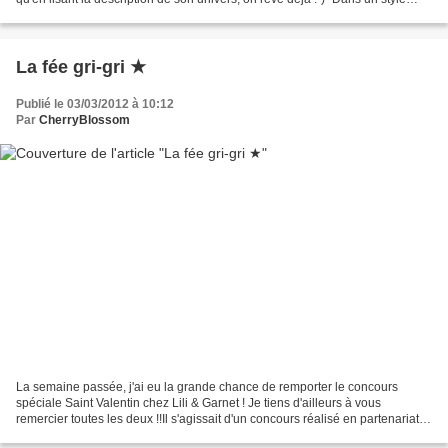
rétro-glamour, La Fée Gri...
La fée gri-gri ★
Publié le 03/03/2012 à 10:12
Par
CherryBlossom
La semaine passée, j'ai eu la grande chance de remporter le concours
spéciale Saint Valentin chez Lili & Garnet ! Je tiens d'ailleurs à vous
remercier toutes les deux !!Il s'agissait d'un concours réalisé en partenariat
avec La fée gri-gri , une créatrice...