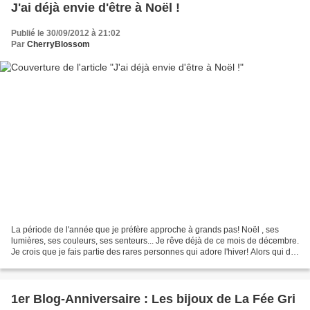
J'ai déjà envie d'être à Noël !
Publié le 30/09/2012 à 21:02
Par
CherryBlossom
La période de l'année que je préfère approche à grands pas! Noël , ses
lumières, ses couleurs, ses senteurs... Je rêve déjà de ce mois de décembre.
Je crois que je fais partie des rares personnes qui adore l'hiver! Alors qui dit
hiver, dit, cocooning...
1er Blog-Anniversaire : Les bijoux de La Fée Gri