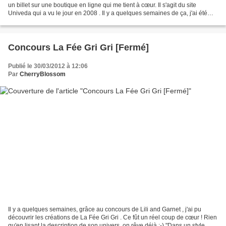
un billet sur une boutique en ligne qui me tient à cœur. Il s'agit du site
Univeda qui a vu le jour en 2008 . Il y a quelques semaines de ça, j'ai été
contactée par Claudia , leur...
Concours La Fée Gri Gri [Fermé]
Publié le 30/03/2012 à 12:06
Par
CherryBlossom
Il y a quelques semaines, grâce au concours de Lili and Garnet , j'ai pu
découvrir les créations de La Fée Gri Gri . Ce fût un réel coup de cœur ! Rien
qu'en lisant la description de son univers, on rêve déjà :-) "Dans un style