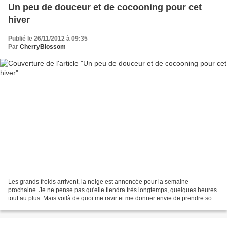
Un peu de douceur et de cocooning pour cet
hiver
Publié le 26/11/2012 à 09:35
Par
CherryBlossom
Les grands froids arrivent, la neige est annoncée pour la semaine
prochaine. Je ne pense pas qu'elle tiendra très longtemps, quelques heures
tout au plus. Mais voilà de quoi me ravir et me donner envie de prendre soin
de moi! De me cocooner dans un bon...