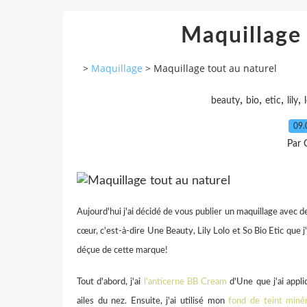
Maquillage 
>
Maquillage
>
Maquillage tout au naturel
,
,
,
,
beauty
bio
etic
lily
09.
Par 
Aujourd'hui j'ai décidé de vous publier un maquillage avec 
cœur, c'est-à-dire Une Beauty, Lily Lolo et So Bio Etic que 
déçue de cette marque!
Tout d'abord, j'ai
l'anticerne BB Cream
d'Une que j'ai appl
ailes du nez. Ensuite, j'ai utilisé mon
fond de teint minér