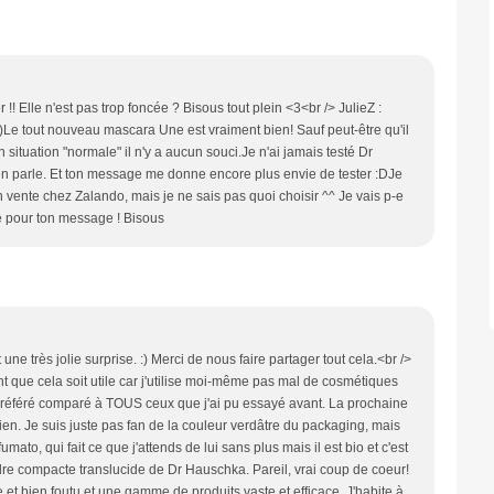
!! Elle n'est pas trop foncée ? Bisous tout plein <3<br /> JulieZ :
Le tout nouveau mascara Une est vraiment bien! Sauf peut-être qu'il
n situation "normale" il n'y a aucun souci.Je n'ai jamais testé Dr
n parle. Et ton message me donne encore plus envie de tester :DJe
n vente chez Zalando, mais je ne sais pas quoi choisir ^^ Je vais p-e
re pour ton message ! Bisous
t une très jolie surprise. :) Merci de nous faire partager tout cela.<br />
t que cela soit utile car j'utilise moi-même pas mal de cosmétiques
préféré comparé à TOUS ceux que j'ai pu essayé avant. La prochaine
 bien. Je suis juste pas fan de la couleur verdâtre du packaging, mais
umato, qui fait ce que j'attends de lui sans plus mais il est bio et c'est
poudre compacte translucide de Dr Hauschka. Pareil, vrai coup de coeur!
t bien foutu et une gamme de produits vaste et efficace. J'habite à