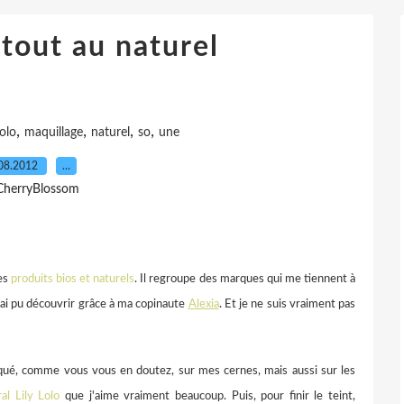
tout au naturel
,
,
,
,
lolo
maquillage
naturel
so
une
08.2012
…
CherryBlossom
des
produits bios et naturels
. Il regroupe des marques qui me tiennent à
j'ai pu découvrir grâce à ma copinaute
Alexia
. Et je ne suis vraiment pas
iqué, comme vous vous en doutez, sur mes cernes, mais aussi sur les
al Lily Lolo
que j'aime vraiment beaucoup. Puis, pour finir le teint,