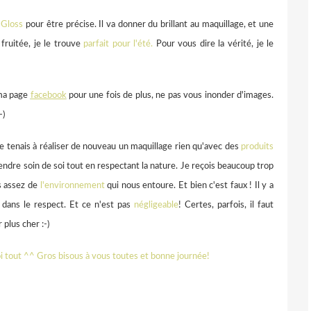
 Gloss
pour être précise. Il va donner du brillant au maquillage, et une
fruitée, je le trouve
parfait pour l'été.
Pour vous dire la vérité, je le
 ma page
facebook
pour une fois de plus, ne pas vous inonder d'images.
-)
 je tenais à réaliser de nouveau un maquillage rien qu'avec des
produits
ndre soin de soi tout en respectant la nature. Je reçois beaucoup trop
s assez de
l'environnement
qui nous entoure. Et bien c'est faux ! Il y a
dans le respect. Et ce n'est pas
négligeable
! Certes, parfois, il faut
 plus cher :-)
moi tout ^^ Gros bisous à vous toutes et bonne journée!