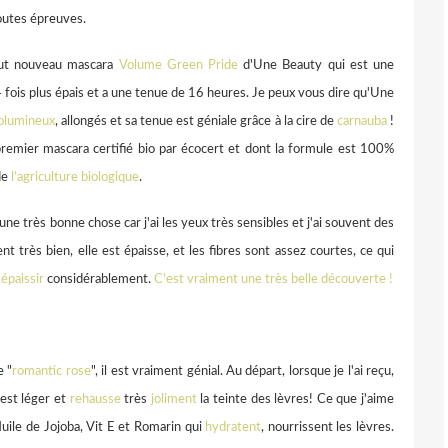
outes épreuves.
tout nouveau mascara
Volume Green Pride
d'Une Beauty qui est une
 14 fois plus épais et a une tenue de 16 heures. Je peux vous dire qu'Une
olumineux
, allongés et sa tenue est géniale grâce à la cire de
carnauba
!
remier mascara certifié bio par écocert et dont la formule est 100%
de
l’agriculture biologique
.
une très bonne chose car j'ai les yeux très sensibles et j'ai souvent des
t très bien, elle est épaisse, et les fibres sont assez courtes, ce qui
s
épaissir
considérablement.
C'est vraiment une très belle découverte !
e "
romantic rose
", il est vraiment génial. Au départ, lorsque je l'ai reçu,
l est léger et
rehausse
très
joliment
la teinte des lèvres! Ce que j'aime
 Huile de Jojoba, Vit E et Romarin qui
hydratent
, nourrissent les lèvres.