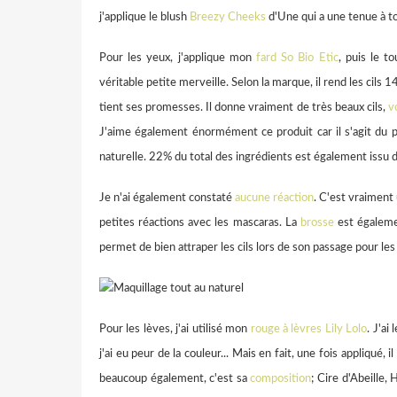
j'applique le blush
Breezy Cheeks
d'Une qui a une tenue à t
Pour les yeux, j'applique mon
fard So Bio Etic
, puis le 
véritable petite merveille. Selon la marque, il rend les cils
tient ses promesses. Il donne vraiment de très beaux cils,
v
J'aime également énormément ce produit car il s'agit du p
naturelle. 22% du total des ingrédients est également issu 
Je n'ai également constaté
aucune réaction
. C'est vraiment 
petites réactions avec les mascaras. La
brosse
est égalemen
permet de bien attraper les cils lors de son passage pour le
Pour les lèves, j'ai utilisé mon
rouge à lèvres Lily Lolo
. J'ai l
j'ai eu peur de la couleur... Mais en fait, une fois appliqué, i
beaucoup également, c'est sa
composition
; Cire d'Abeille,