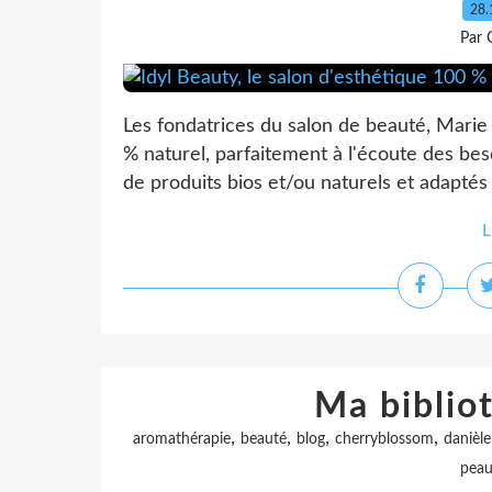
28.
Par 
Les fondatrices du salon de beauté, Marie
% naturel, parfaitement à l'écoute des be
de produits bios et/ou naturels et adaptés 
L
Ma biblio
,
,
,
,
aromathérapie
beauté
blog
cherryblossom
danièle
pea