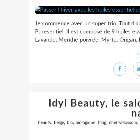
Je commence avec un super trio. Tout d'ab
Puresentiel. Il est composé de 9 huiles es
Lavande, Menthe poivrée, Myrte, Origan, R
L
Idyl Beauty, le sa
n
,
,
,
,
,
,
beauty
belge
bio
biologique
blog
cherryblossom