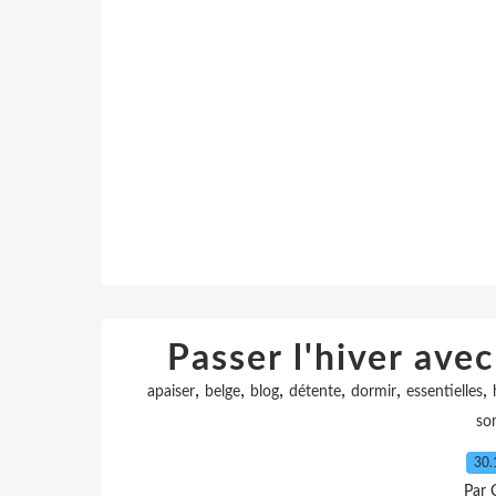
Passer l'hiver avec
,
,
,
,
,
,
apaiser
belge
blog
détente
dormir
essentielles
so
30.
Par 