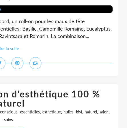
ord, un roll-on pour les maux de tête
sentielles: Basilic, Camomille Romaine, Eucalyptus,
avintsara et Romarin. La combinaison...
ire la suite
lon d'esthétique 100 %
aturel
,
,
,
,
,
,
,
conscious
essentielles
esthétique
huiles
idyl
naturel
salon
soins