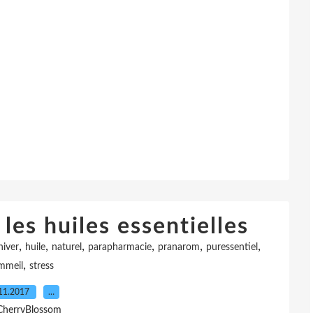
 les huiles essentielles
,
,
,
,
,
,
hiver
huile
naturel
parapharmacie
pranarom
puressentiel
,
mmeil
stress
11.2017
…
CherryBlossom