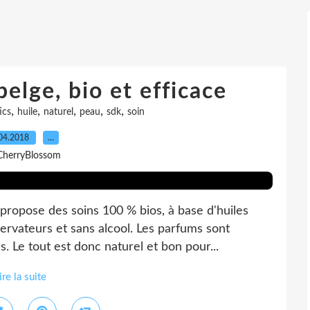
elge, bio et efficace
,
,
,
,
,
ics
huile
naturel
peau
sdk
soin
04.2018
…
CherryBlossom
ropose des soins 100 % bios, à base d'huiles
servateurs et sans alcool. Les parfums sont
s. Le tout est donc naturel et bon pour...
ire la suite