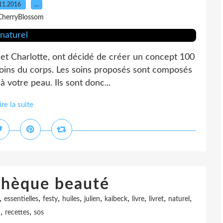
11.2016
…
CherryBlossom
 et Charlotte, ont décidé de créer un concept 100
soins du corps. Les soins proposés sont composés
à votre peau. Ils sont donc...
ire la suite
thèque beauté
,
,
,
,
,
,
,
,
,
essentielles
festy
huiles
julien
kaibeck
livre
livret
naturel
,
,
u
recettes
sos