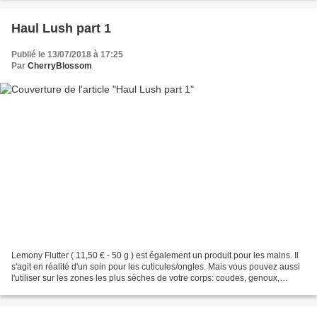
Haul Lush part 1
Publié le 13/07/2018 à 17:25
Par
CherryBlossom
Lemony Flutter ( 11,50 € - 50 g ) est également un produit pour les mains. Il
s'agit en réalité d'un soin pour les cuticules/ongles. Mais vous pouvez aussi
l'utiliser sur les zones les plus sèches de votre corps: coudes, genoux,
talons, etc. Composé de...