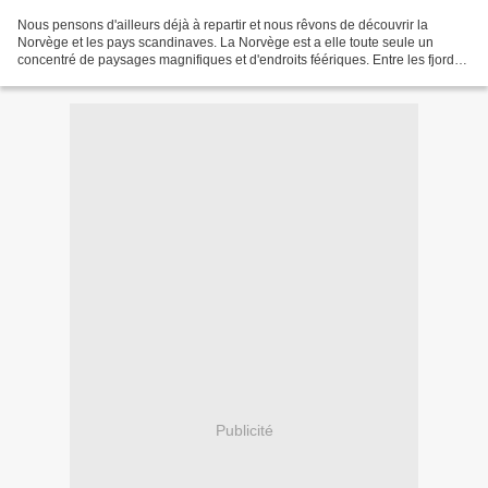
Nous pensons d'ailleurs déjà à repartir et nous rêvons de découvrir la
Norvège et les pays scandinaves. La Norvège est a elle toute seule un
concentré de paysages magnifiques et d'endroits féériques. Entre les fjords,
les montagnes, la mer, les aurores...
Publicité