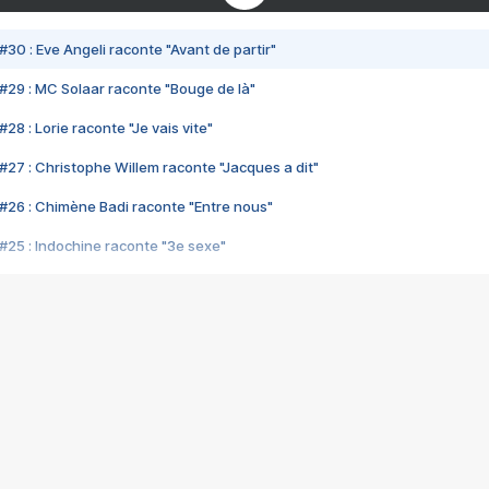
#30 : Eve Angeli raconte "Avant de partir"
#29 : MC Solaar raconte "Bouge de là"
28 : Lorie raconte "Je vais vite"
#27 : Christophe Willem raconte "Jacques a dit"
#26 : Chimène Badi raconte "Entre nous"
#25 : Indochine raconte "3e sexe"
#24 : Zaho raconte "C'est chelou"
#23 : Patrick Bruel raconte "Au café des délices"
#22 : Kyo raconte "Le chemin"
#21 : Nolwenn Leroy raconte "Cassé"
#20 : Patrick Hernandez raconte "Born to be alive"
#19 : Lorie raconte "Près de moi"