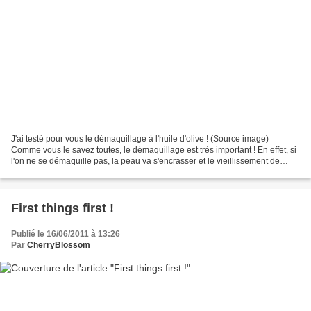
J'ai testé pour vous le démaquillage à l'huile d'olive ! (Source image)
Comme vous le savez toutes, le démaquillage est très important ! En effet, si
l'on ne se démaquille pas, la peau va s'encrasser et le vieillissement de
celle-ci sera accentué... Donc,...
First things first !
Publié le 16/06/2011 à 13:26
Par
CherryBlossom