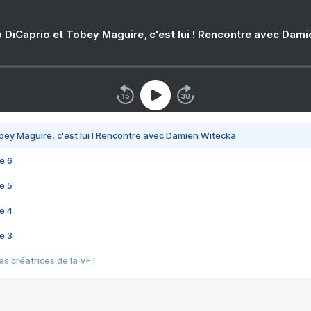
 DiCaprio et Tobey Maguire, c'est lui ! Rencontre avec Dam
bey Maguire, c'est lui ! Rencontre avec Damien Witecka
e 6
e 5
e 4
e 3
s créatrices de la VF !
e 2
e 1