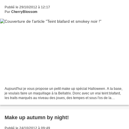
Publié le 29/10/2012 à 12:17
Par
CherryBlossom
Aujourd'hui je vous propose un petit make up spécial Halloween. A la base,
je voulais faire un maquillage à la Bellatrix. Donc avec un vrai teint blafard,
les traits marqués au niveau des joues, des tempes et sous l'os de la
mâchoire. Puis, quand j'ai...
Make up autumn by night!
Publié le 24/10/2012 à 09:49