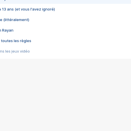
 a 13 ans (et vous l'avez ignoré)
e (littéralement)
im Rayan
 toutes les règles
s les jeux vidéo
us choquant de Rockstar ? - Le scandale BULLY
e plus moche de Steam
du RÊVE tourne au CAUCHEMAR
pendant 8 heures
it… à tort
umiliés par un jeu vidéo
ire - Final Fantasy 8