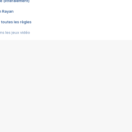
e (littéralement)
im Rayan
 toutes les règles
s les jeux vidéo
us choquant de Rockstar ? - Le scandale BULLY
e plus moche de Steam
du RÊVE tourne au CAUCHEMAR
pendant 8 heures
it… à tort
umiliés par un jeu vidéo
ire - Final Fantasy 8
ti un empire - Age of Empires
story DOFUS