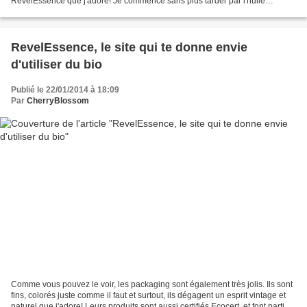
RevelEssence que j'adore! Je commence sans plus tarder par l'huile
essentielle de Jasminum grandiflorum ou Jasmin Absolue...
RevelEssence, le site qui te donne envie
d'utiliser du bio
Publié le 22/01/2014 à 18:09
Par
CherryBlossom
Comme vous pouvez le voir, les packaging sont également très jolis. Ils sont
fins, colorés juste comme il faut et surtout, ils dégagent un esprit vintage et
naturel que j'adore! Leurs produits sont aussi certifiés Ecocert, et font partie