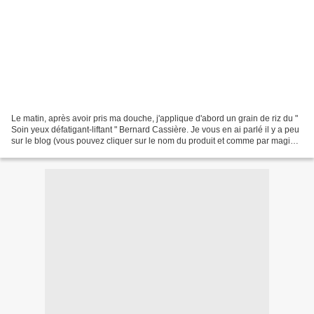
Le matin, après avoir pris ma douche, j'applique d'abord un grain de riz du "
Soin yeux défatigant-liftant " Bernard Cassière. Je vous en ai parlé il y a peu
sur le blog (vous pouvez cliquer sur le nom du produit et comme par magie,
vous retrouverez mon...