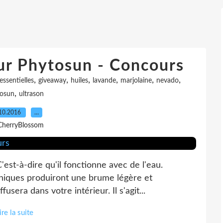
ur Phytosun - Concours
,
,
,
,
,
,
essentielles
giveaway
huiles
lavande
marjolaine
nevado
,
osun
ultrason
10.2016
…
CherryBlossom
'est-à-dire qu'il fonctionne avec de l'eau.
soniques produiront une brume légère et
usera dans votre intérieur. Il s'agit...
ire la suite