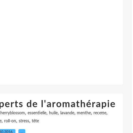
perts de l'aromathérapie
,
,
,
,
,
,
cherryblossom
essentielle
huile
lavande
menthe
recette
,
,
,
e
roll-on
stress
tête
10.2016
…