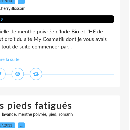
01.2014
…
CherryBlossom
tielle de menthe poivrée d'Inde Bio et l'HE de
ut droit du site My Cosmetik dont je vous avais
s tout de suite commencer par...
ire la suite
s pieds fatigués
,
,
,
,
lavande
menthe poivrée
pied
romarin
07.2011
…