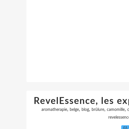
RevelEssence, les ex
,
,
,
,
,
aromatherapie
belge
blog
brûlure
camomille
revelessenc
03.