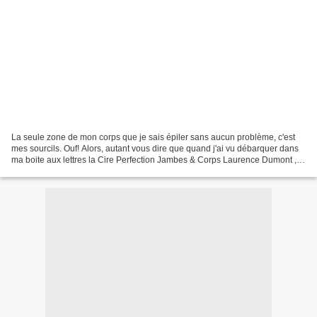
La seule zone de mon corps que je sais épiler sans aucun problème, c'est
mes sourcils. Ouf! Alors, autant vous dire que quand j'ai vu débarquer dans
ma boite aux lettres la Cire Perfection Jambes & Corps Laurence Dumont ,
j'ai limite pleuré. Mais en même...