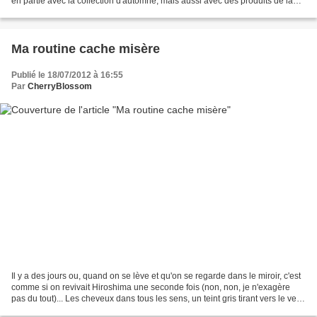
en partie avec la collection d'automne, mais aussi avec des produits de la
collection d'été. C'est un...
Ma routine cache misère
Publié le 18/07/2012 à 16:55
Par
CherryBlossom
Il y a des jours ou, quand on se lève et qu'on se regarde dans le miroir, c'est
comme si on revivait Hiroshima une seconde fois (non, non, je n'exagère
pas du tout)... Les cheveux dans tous les sens, un teint gris tirant vers le vert
(si, si, je vous...