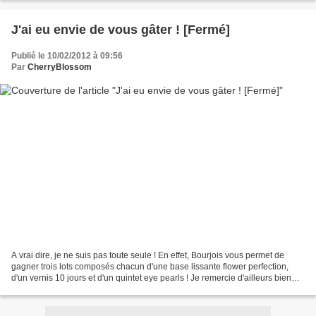
J'ai eu envie de vous gâter ! [Fermé]
Publié le 10/02/2012 à 09:56
Par
CherryBlossom
A vrai dire, je ne suis pas toute seule ! En effet, Bourjois vous permet de
gagner trois lots composés chacun d'une base lissante flower perfection,
d'un vernis 10 jours et d'un quintet eye pearls ! Je remercie d'ailleurs bien
fort Jennifer sans qui ce...