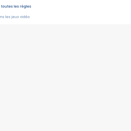
 toutes les règles
s les jeux vidéo
us choquant de Rockstar ? - Le scandale BULLY
e plus moche de Steam
du RÊVE tourne au CAUCHEMAR
pendant 8 heures
it… à tort
umiliés par un jeu vidéo
ire - Final Fantasy 8
ti un empire - Age of Empires
story DOFUS
tard, il crée l'un des pires jeux de tous les temps, MindsEye.