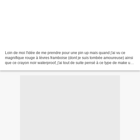
Loin de moi l'idée de me prendre pour une pin up mais quand j'ai vu ce
magnifique rouge à lèvres framboise (dont je suis tombée amoureuse) ainsi
que ce crayon noir waterproof, j'ai tout de suite pensé à ce type de make up.
Par contre, je vous le dis tout...