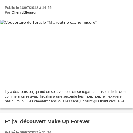
Publié le 18/07/2012 à 16:55
Par
CherryBlossom
Il y a des jours ou, quand on se lève et qu'on se regarde dans le miroir, c'est
comme si on revivait Hiroshima une seconde fois (non, non, je n'exagère
pas du tout)... Les cheveux dans tous les sens, un teint gris tirant vers le vert
(si, si, je vous...
Et j'ai découvert Make Up Forever
Publié le 06/07/2012 à 11:36