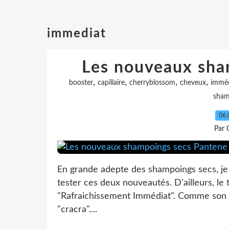
immediat
Les nouveaux sha
,
,
,
,
booster
capillaire
cherryblossom
cheveux
imméd
sham
06.
Par 
En grande adepte des shampoings secs, je 
tester ces deux nouveautés. D'ailleurs, le
"Rafraichissement Immédiat". Comme son no
"cracra"....