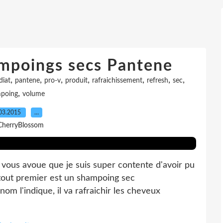
mpoings secs Pantene
,
,
,
,
,
,
,
iat
pantene
pro-v
produit
rafraichissement
refresh
sec
,
poing
volume
03.2015
…
CherryBlossom
vous avoue que je suis super contente d'avoir pu
 tout premier est un shampoing sec
m l'indique, il va rafraichir les cheveux