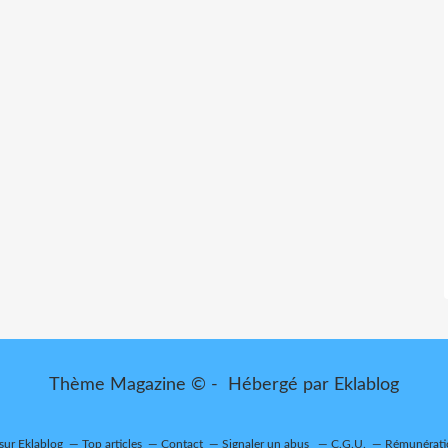
Thème Magazine © - Hébergé par
Eklablog
 sur Eklablog
Top articles
Contact
Signaler un abus
C.G.U.
Rémunératio