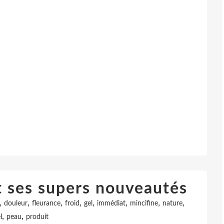
t ses supers nouveautés
,
,
,
,
,
,
,
,
douleur
fleurance
froid
gel
immédiat
mincifine
nature
,
,
l
peau
produit