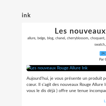
ink
Les nouveaux
,
,
,
,
,
allure
belge
blog
chanel
cherryblossom
choquant
swatch
24.
Par 
Aujourd'hui, je vous présente un produit 
cœur. Il s'agit des nouveaux Rouge Allure Ink
vous le dis déjà ) offre une tenue incom
L