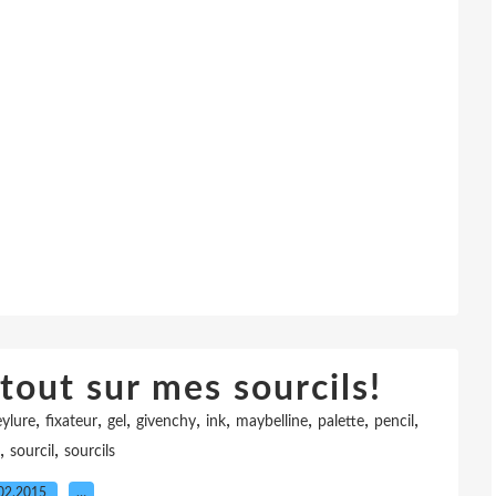
tout sur mes sourcils!
,
,
,
,
,
,
,
,
eylure
fixateur
gel
givenchy
ink
maybelline
palette
pencil
,
,
sourcil
sourcils
02.2015
…