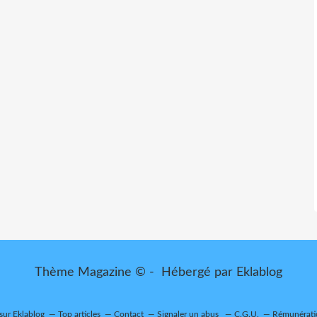
Thème Magazine © - Hébergé par
Eklablog
 sur Eklablog
Top articles
Contact
Signaler un abus
C.G.U.
Rémunératio