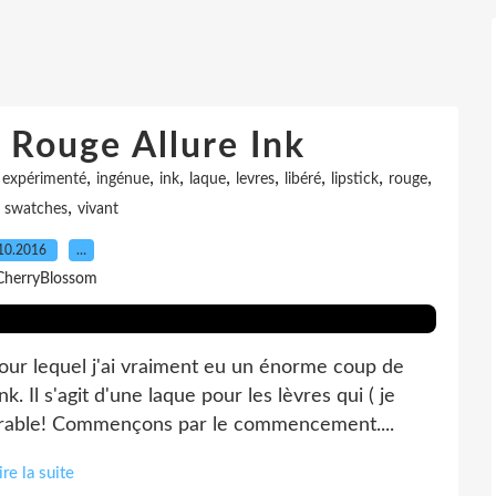
 Rouge Allure Ink
,
,
,
,
,
,
,
,
,
expérimenté
ingénue
ink
laque
levres
libéré
lipstick
rouge
,
,
swatches
vivant
10.2016
…
CherryBlossom
pour lequel j'ai vraiment eu un énorme coup de
. Il s'agit d'une laque pour les lèvres qui ( je
parable! Commençons par le commencement....
ire la suite