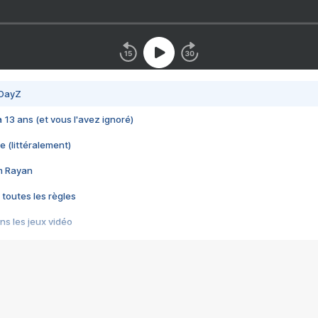
 DayZ
 a 13 ans (et vous l'avez ignoré)
e (littéralement)
im Rayan
 toutes les règles
s les jeux vidéo
us choquant de Rockstar ? - Le scandale BULLY
e plus moche de Steam
du RÊVE tourne au CAUCHEMAR