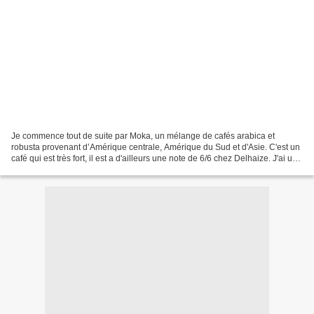
Je commence tout de suite par Moka, un mélange de cafés arabica et
robusta provenant d’Amérique centrale, Amérique du Sud et d'Asie. C'est un
café qui est très fort, il est a d'ailleurs une note de 6/6 chez Delhaize. J'ai un
petit peu plus de mal avec...