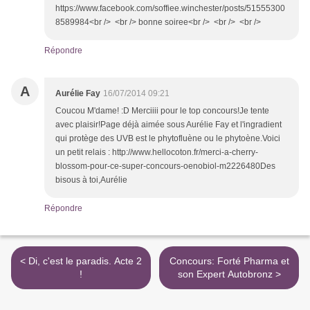
https://www.facebook.com/soffiee.winchester/posts/51555300
8589984<br /> <br /> bonne soiree<br /> <br /> <br />
Répondre
A
Aurélie Fay
16/07/2014 09:21
Coucou M'dame! :D Merciiii pour le top concours!Je tente
avec plaisir!Page déjà aimée sous Aurélie Fay et l'ingradient
qui protège des UVB est le phytofluène ou le phytoène.Voici
un petit relais : http://www.hellocoton.fr/merci-a-cherry-
blossom-pour-ce-super-concours-oenobiol-m2226480Des
bisous à toi,Aurélie
Répondre
< Di, c'est le paradis. Acte 2
Concours: Forté Pharma et
!
son Expert Autobronz >