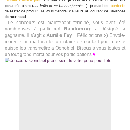
Tentant n'est-ce pas?
En tout cas, je dois vous avouer qu'avec ma
peau très claire (
qui brûle et ne bronze jamais...
), je suis bien
contente
de tester ce produit. Je vous tiendrai d'ailleurs au courant de l'avancée
de mon
test!
Le concours est maintenant terminé, vous avez été
nombreuses à participer!
Random.org
a désigné la
gagnante, il s'agit d'
Aurélie Fay
!!
Félicitations
:-) Envoie-
moi vite un mail via le formulaire de contact pour que je
puisse les transmettre à Oenobiol! Bisous à vous toutes et
un tout grand merci pour vos participations
♥