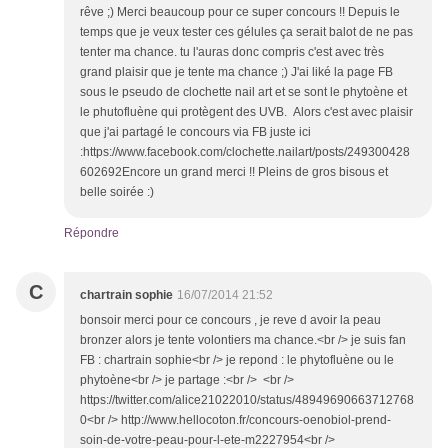
rêve ;) Merci beaucoup pour ce super concours !! Depuis le
temps que je veux tester ces gélules ça serait balot de ne pas
tenter ma chance. tu l'auras donc compris c'est avec très
grand plaisir que je tente ma chance ;) J'ai liké la page FB
sous le pseudo de clochette nail art et se sont le phytoène et
le phutofluène qui protègent des UVB. Alors c'est avec plaisir
que j'ai partagé le concours via FB juste ici
:https://www.facebook.com/clochette.nailart/posts/249300428
602692Encore un grand merci !! Pleins de gros bisous et
belle soirée :)
Répondre
C
chartrain sophie
16/07/2014 21:52
bonsoir merci pour ce concours , je reve d avoir la peau
bronzer alors je tente volontiers ma chance.<br /> je suis fan
FB : chartrain sophie<br /> je repond : le phytofluène ou le
phytoène<br /> je partage :<br /> <br />
https://twitter.com/alice21022010/status/48949690663712768
0<br /> http://www.hellocoton.fr/concours-oenobiol-prend-
soin-de-votre-peau-pour-l-ete-m2227954<br />