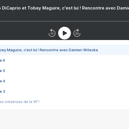
 DiCaprio et Tobey Maguire, c'est lui ! Rencontre avec Dam
bey Maguire, c'est lui ! Rencontre avec Damien Witecka
e 6
e 5
e 4
e 3
s créatrices de la VF !
e 2
e 1