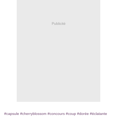
Publicité
#capsule
#cherryblossom
#concours
#coup
#dorée
#éclatante