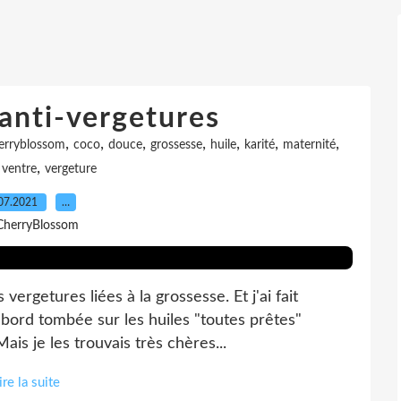
anti-vergetures
,
,
,
,
,
,
,
erryblossom
coco
douce
grossesse
huile
karité
maternité
,
,
ventre
vergeture
07.2021
…
CherryBlossom
ergetures liées à la grossesse. Et j'ai fait
abord tombée sur les huiles "toutes prêtes"
Mais je les trouvais très chères...
ire la suite