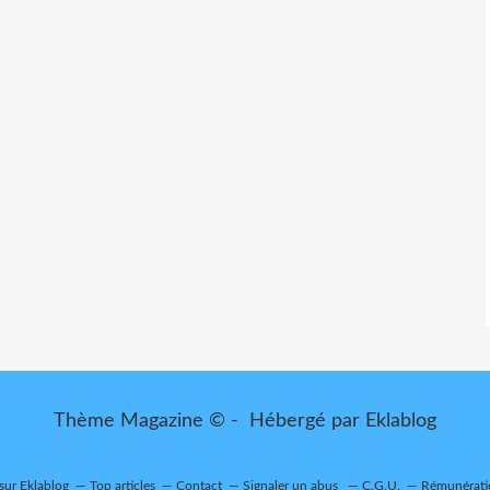
Thème Magazine © - Hébergé par
Eklablog
 sur Eklablog
Top articles
Contact
Signaler un abus
C.G.U.
Rémunératio