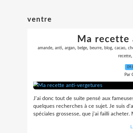
ventre
Ma recette 
,
,
,
,
,
,
,
amande
anti
argan
belge
beurre
blog
cacao
ch
recette
09.
Par 
J'ai donc tout de suite pensé aux fameuses v
quelques recherches à ce sujet. Je suis d'
spéciales grossesse, que j'ai failli acheter. 
L