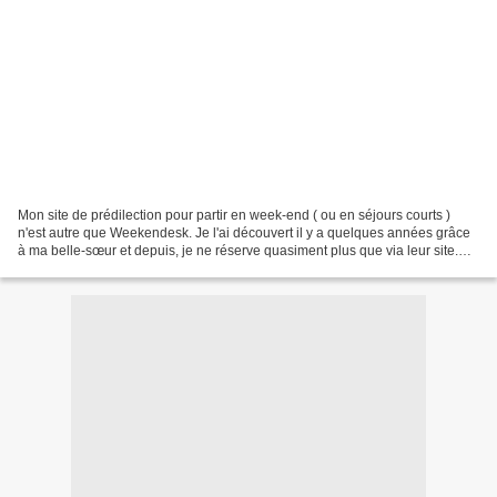
Mon site de prédilection pour partir en week-end ( ou en séjours courts )
n'est autre que Weekendesk. Je l'ai découvert il y a quelques années grâce
à ma belle-sœur et depuis, je ne réserve quasiment plus que via leur site.
Tout d'abord, l'offre est très...