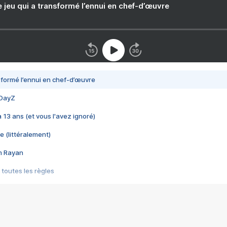
e jeu qui a transformé l’ennui en chef-d’œuvre
nsformé l’ennui en chef-d’œuvre
 DayZ
 a 13 ans (et vous l'avez ignoré)
e (littéralement)
im Rayan
 toutes les règles
s les jeux vidéo
us choquant de Rockstar ? - Le scandale BULLY
e plus moche de Steam