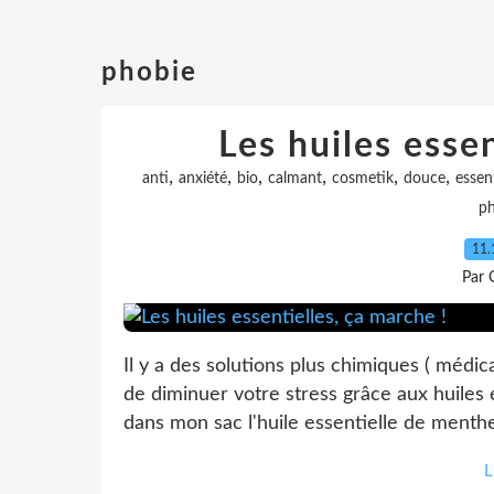
phobie
Les huiles essen
,
,
,
,
,
,
anti
anxiété
bio
calmant
cosmetik
douce
essent
ph
11.
Par 
Il y a des solutions plus chimiques ( méd
de diminuer votre stress grâce aux huiles 
dans mon sac l'huile essentielle de menthe
L