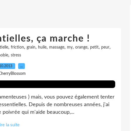
tielles, ça marche !
,
,
,
,
,
,
,
,
,
ielle
friction
grain
huile
massage
my
orange
petit
peur
,
obie
stress
10.2013
…
CherryBlossom
icamenteuses ) mais, vous pouvez également tenter
essentielles. Depuis de nombreuses années, j'ai
 poivrée qui m'aide beaucoup,...
ire la suite