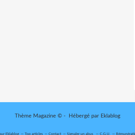
Thème Magazine © - Hébergé par
Eklablog
 sur Eklablog
Top articles
Contact
Signaler un abus
C.G.U.
Rémunératio