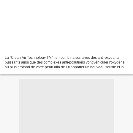
La "Clean Air Technology TM" , en combinaison avec des anti-oxydants
puissants ainsi que des complexes anti-pollutions vont véhiculer l'oxygène
au plus profond de votre peau afin de lui apporter un nouveau souffle et la
charger en énergie. Cette technologie...