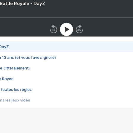
 Battle Royale - DayZ
 DayZ
 a 13 ans (et vous l'avez ignoré)
e (littéralement)
im Rayan
 toutes les règles
s les jeux vidéo
us choquant de Rockstar ? - Le scandale BULLY
e plus moche de Steam
du RÊVE tourne au CAUCHEMAR