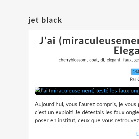
jet black
J'ai (miraculeusemen
Eleg
,
,
,
,
,
cherryblossom
coat
di
elegant
faux
ge
14.
Par 
Aujourd'hui, vous l'aurez compris, je vous 
c'est un exploit! Je détestais les faux ong
poser en institut, ceux que vous retrouve
L