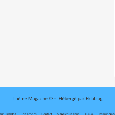
Thème Magazine © - Hébergé par
Eklablog
 sur Eklablog
Top articles
Contact
Signaler un abus
C.G.U.
Rémunératio