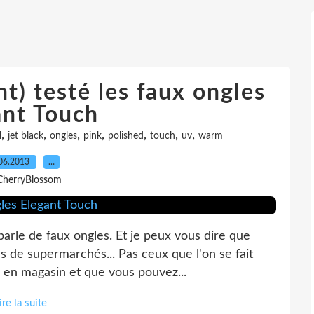
t) testé les faux ongles
ant Touch
,
,
,
,
,
,
,
l
jet black
ongles
pink
polished
touch
uv
warm
06.2013
…
CherryBlossom
parle de faux ongles. Et je peux vous dire que
les de supermarchés... Pas ceux que l'on se fait
z en magasin et que vous pouvez...
ire la suite