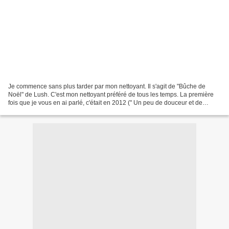
Je commence sans plus tarder par mon nettoyant. Il s'agit de "Bûche de
Noël" de Lush. C'est mon nettoyant préféré de tous les temps. La première
fois que je vous en ai parlé, c'était en 2012 (" Un peu de douceur et de
cocooning pour cet hiver" ). Il est...