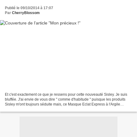
Publié le 09/10/2014 à 17:07
Par
CherryBlossom
Et c'est exactement ce que je ressens pour cette nouveauté Sisley. Je suis
bluffée. J'ai envie de vous dire " comme d'habitude " puisque les produits
Sisley m'ont toujours séduite mais, ce Masque Eclat Express à l'Argile
Rouge est une pure merveille!...