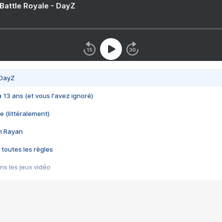
 Battle Royale - DayZ
 DayZ
 a 13 ans (et vous l'avez ignoré)
e (littéralement)
im Rayan
 toutes les règles
s les jeux vidéo
us choquant de Rockstar ? - Le scandale BULLY
e plus moche de Steam
du RÊVE tourne au CAUCHEMAR