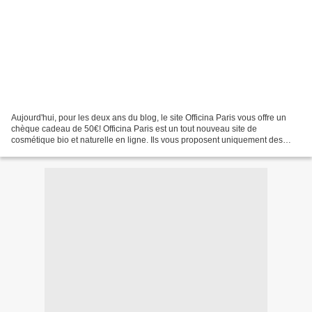
Aujourd'hui, pour les deux ans du blog, le site Officina Paris vous offre un
chèque cadeau de 50€! Officina Paris est un tout nouveau site de
cosmétique bio et naturelle en ligne. Ils vous proposent uniquement des
marques qui garantissent une éthique...