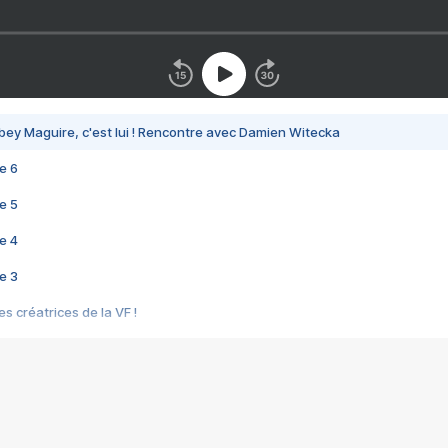
bey Maguire, c'est lui ! Rencontre avec Damien Witecka
e 6
e 5
e 4
e 3
s créatrices de la VF !
e 2
e 1
e Mektoub My Love arrive enfin ! Rencontre avec Shaïn Boumedine et Sal