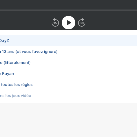
 DayZ
 a 13 ans (et vous l'avez ignoré)
e (littéralement)
im Rayan
 toutes les règles
s les jeux vidéo
us choquant de Rockstar ? - Le scandale BULLY
e plus moche de Steam
du RÊVE tourne au CAUCHEMAR