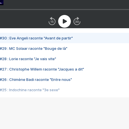
#30 : Eve Angeli raconte "Avant de partir"
#29 : MC Solaar raconte "Bouge de là"
28 : Lorie raconte "Je vais vite"
#27 : Christophe Willem raconte "Jacques a dit"
#26 : Chimène Badi raconte "Entre nous"
#25 : Indochine raconte "3e sexe"
#24 : Zaho raconte "C'est chelou"
#23 : Patrick Bruel raconte "Au café des délices"
#22 : Kyo raconte "Le chemin"