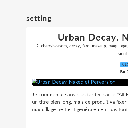
setting
Urban Decay, N
,
,
,
,
,
2
cherryblossom
decay
fard
makeup
maquillage
smok
01.
Par 
Je commence sans plus tarder par le "All 
un titre bien long, mais ce produit va fixe
maquillage ne tient généralement pas toute 
L