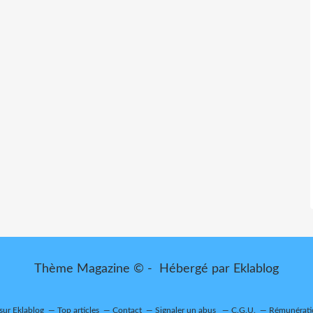
Thème Magazine © - Hébergé par
Eklablog
 sur Eklablog
Top articles
Contact
Signaler un abus
C.G.U.
Rémunératio