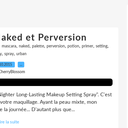
aked et Perversion
,
,
,
,
,
,
,
,
mascara
naked
palette
perversion
potion
primer
setting
,
,
y
spray
urban
10.2015
…
CherryBlossom
Nighter Long-Lasting Makeup Setting Spray". C'est
r votre maquillage. Ayant la peau mixte, mon
la journée... D'autant plus que...
ire la suite