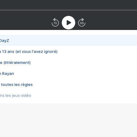
 DayZ
 a 13 ans (et vous l'avez ignoré)
e (littéralement)
im Rayan
 toutes les règles
s les jeux vidéo
us choquant de Rockstar ? - Le scandale BULLY
e plus moche de Steam
du RÊVE tourne au CAUCHEMAR