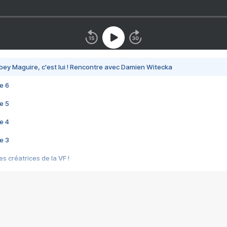
bey Maguire, c'est lui ! Rencontre avec Damien Witecka
e 6
e 5
e 4
e 3
s créatrices de la VF !
e 2
e 1
e Mektoub My Love arrive enfin ! Rencontre avec Shaïn Boumedine et Sal