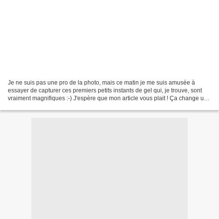
Je ne suis pas une pro de la photo, mais ce matin je me suis amusée à
essayer de capturer ces premiers petits instants de gel qui, je trouve, sont
vraiment magnifiques :-) J'espère que mon article vous plait ! Ça change un
peu de mes produits de beauté...