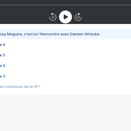
bey Maguire, c'est lui ! Rencontre avec Damien Witecka
e 6
e 5
e 4
e 3
s créatrices de la VF !
e 2
e 1
e Mektoub My Love arrive enfin ! Rencontre avec Shaïn Boumedine et Sal
i : après Toni en famille