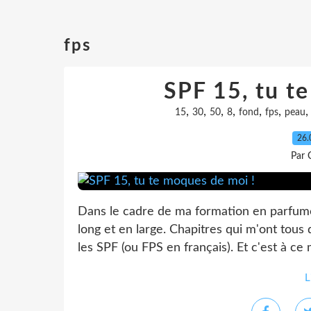
fps
SPF 15, tu t
,
,
,
,
,
,
15
30
50
8
fond
fps
peau
26.
Par 
Dans le cadre de ma formation en parfumerie
long et en large. Chapitres qui m'ont tous 
les SPF (ou FPS en français). Et c'est à c
L