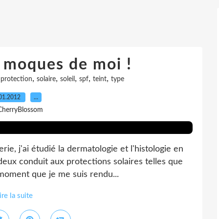
e moques de moi !
,
,
,
,
,
,
protection
solaire
soleil
spf
teint
type
01.2012
…
CherryBlossom
, j'ai étudié la dermatologie et l'histologie en
deux conduit aux protections solaires telles que
e moment que je me suis rendu...
ire la suite