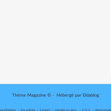
Thème Magazine © - Hébergé par
Eklablog
 sur Eklablog
Top articles
Contact
Signaler un abus
C.G.U.
Rémunératio