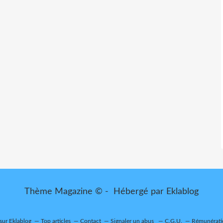
Thème Magazine © - Hébergé par
Eklablog
 sur Eklablog
Top articles
Contact
Signaler un abus
C.G.U.
Rémunératio