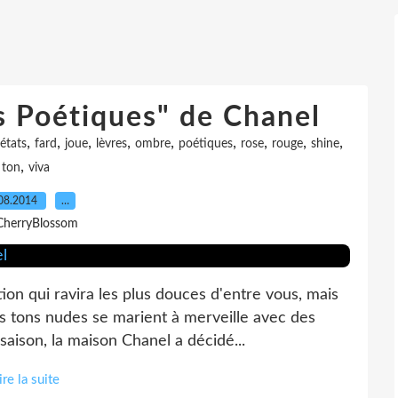
ts Poétiques" de Chanel
,
,
,
,
,
,
,
,
,
états
fard
joue
lèvres
ombre
poétiques
rose
rouge
shine
,
ton
viva
08.2014
…
CherryBlossom
tion qui ravira les plus douces d'entre vous, mais
s tons nudes se marient à merveille avec des
saison, la maison Chanel a décidé...
ire la suite