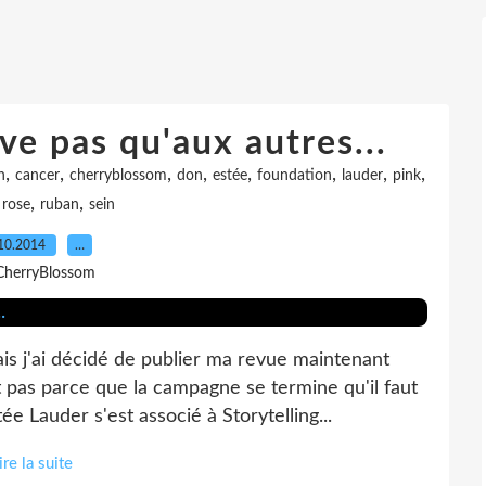
ve pas qu'aux autres...
,
,
,
,
,
,
,
,
n
cancer
cherryblossom
don
estée
foundation
lauder
pink
,
,
,
rose
ruban
sein
10.2014
…
CherryBlossom
is j'ai décidé de publier ma revue maintenant
 pas parce que la campagne se termine qu'il faut
ée Lauder s'est associé à Storytelling...
ire la suite