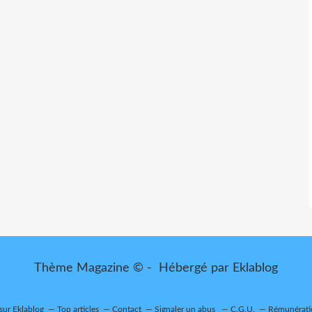
Thème Magazine © - Hébergé par
Eklablog
 sur Eklablog
Top articles
Contact
Signaler un abus
C.G.U.
Rémunératio