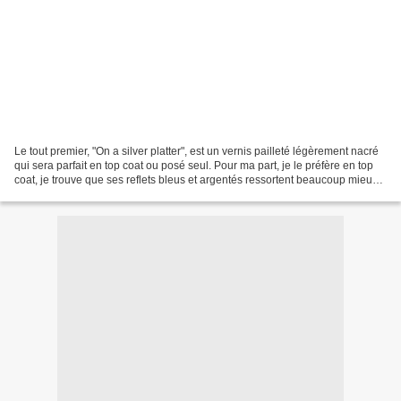
Le tout premier, "On a silver platter", est un vernis pailleté légèrement nacré
qui sera parfait en top coat ou posé seul. Pour ma part, je le préfère en top
coat, je trouve que ses reflets bleus et argentés ressortent beaucoup mieux
lorsqu'il est posé...