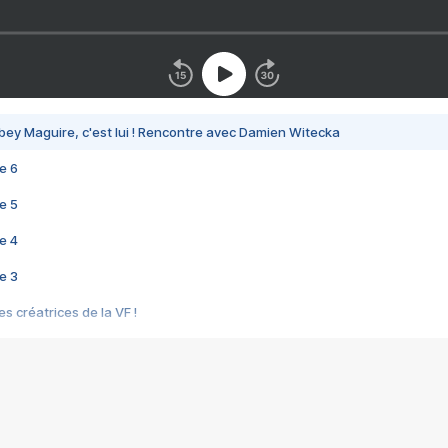
bey Maguire, c'est lui ! Rencontre avec Damien Witecka
e 6
e 5
e 4
e 3
s créatrices de la VF !
e 2
e 1
e Mektoub My Love arrive enfin ! Rencontre avec Shaïn Boumedine et Sal