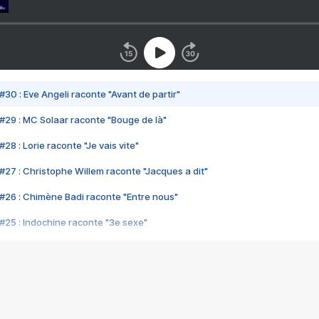
#30 : Eve Angeli raconte "Avant de partir"
#29 : MC Solaar raconte "Bouge de là"
28 : Lorie raconte "Je vais vite"
#27 : Christophe Willem raconte "Jacques a dit"
#26 : Chimène Badi raconte "Entre nous"
#25 : Indochine raconte "3e sexe"
#24 : Zaho raconte "C'est chelou"
#23 : Patrick Bruel raconte "Au café des délices"
#22 : Kyo raconte "Le chemin"